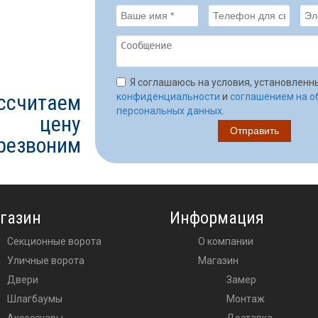
Я соглашаюсь на условия, установлен
ссчитаем
конфиденциальности
и
соглашением на о
персональных данных
.
цену
ерезвоним
газин
Информация
Секционные ворота
О компании
Уличные ворота
Магазин
двери
Замер
шлагбаумы
Монтаж