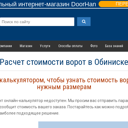
ьный интернет-магазин DoorHan
ПЕР
омпании
Магазин
Услуги
Способы оплаты
Фото
База знаний
Расчет стоимости ворот в Обиниск
алькулятором, чтобы узнать стоимость во
нужным размерам
нт онлайн-калькулятор недоступен. Мы просим вас отправить па
ообщит стоимость вашего заказа. Постарайтесь как можно подро
 наиболее подходящее решение.