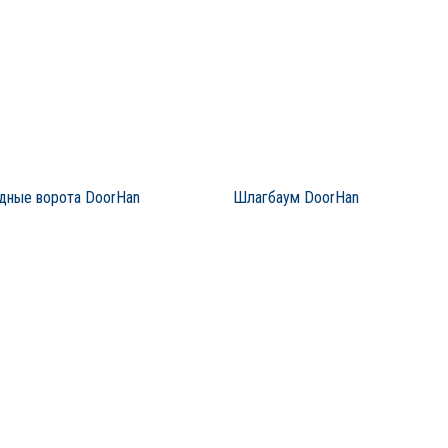
дные ворота DoorHan
Шлагбаум DoorHan