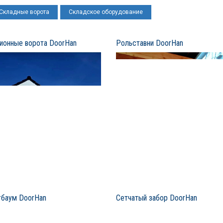
Складные ворота
Складское оборудование
ионные ворота DoorHan
Рольставни DoorHan
баум DoorHan
Сетчатый забор DoorHan