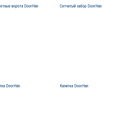
етные ворота DoorHan
Сетчатый забор DoorHan
тка DoorHan
Калитка DoorHan